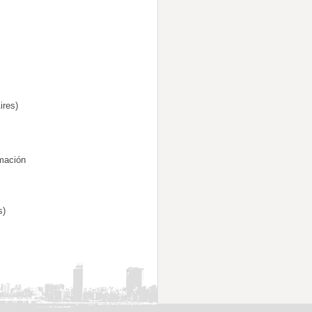
ires)
rmación
s)